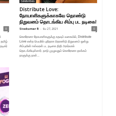
Celebrities
Distribute Love:
நோயாளிகளுக்காகவே தொண்டு
நிறுவனம் தொடங்கிய சிம்பு பட நடிகை!
0
Sivakumar R
-
மே 27, 2021
0
5
கொரோனா நோயாளிகளுக்கு உதவும் வகையில், Distribute
 தமிழ்
Love என்ற பெயரில் புதிதாக தொண்டு நிறுவனம் ஒன்று
நடிகர்
சிம்புவின் ஈஸ்வரன் பட நடிகை நிதி அகர்வால்
தொடங்கியுள்ளார். நாடு முழுவதும் கொரோனா தாக்கம்
நாளுக்கு நாள்...