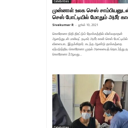
Celebrities
முன்னாள் உலக செஸ் சாம்பியனுடன
செஸ் போட்டியில் மோதும் அமீர் கா
Sivakumar R
-
ஜூன் 10, 2021
கொரோனா நிதி திரட்டும் நோக்கத்தில் விஸ்வநாதன்
ஆனந்துடன் பாலிவுட் நடிகர் அமீர் கான் செஸ் போட்டியில்
விளையாட இருக்கிறார். கடந்த ஆண்டு தாக்கத்தை
ஏற்படுத்திய கொரோனா முதல் அலையைத் தொடர்ந்து த
கொரோனா 2ஆவது...
Celebrities