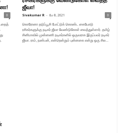
ா
ரசிகர்களுக்கு வேண்டுகோள் வைத்த
னா!
ஜீவா!
0
Sivakumar R
-
மே 8, 2021
0
டதைத்
கொரோனா தடுப்பூசி போட்டுக் கொண்ட கையோடு
்
ரசிகர்களுக்கு நடிகர் ஜீவா வேண்டுகோள் வைத்துள்ளார். தமிழ்
து
சினிமாவில் முன்னணி நடிகர்களில் ஒருவராக இருப்பவர் நடிகர்
.
ஜீவா. ராம், நண்பன், என்றென்றும் புன்னகை என்று ஒரு சில...
்