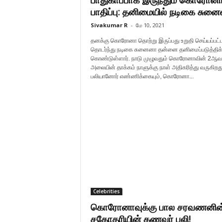
பாதுகாப்பாக இருந்தும் கொரோன
பாதிப்பு: தனிமையில் நடிகை சுனை
Sivakumar R
-
மே 10, 2021
தனக்கு கொரோனா தொற்று இருப்பது உறுதி செய்யப்பட்
தொடர்ந்து நடிகை சுனைனா தன்னை தனிமைப்படுத்திக
கொண்டுள்ளார். நாடு முழுவதும் கொரோனாவின் 2ஆவ
அலையின் தாக்கம் நாளுக்கு நாள் அதிகரித்து வருகிறது
பலியானோர் எண்ணிக்கையும், கொரோனா...
Celebrities
கொரோனாவுக்கு பால சரவணனின
சகோதரியின் கணவர் பலி!