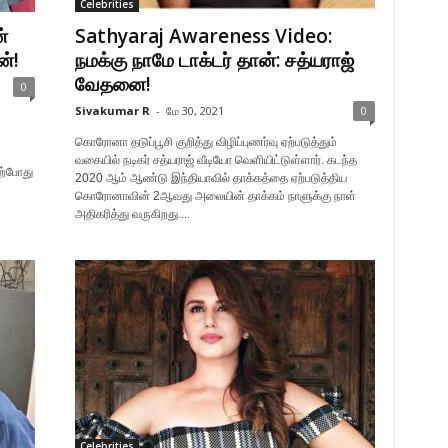
Celebrities
்
Sathyaraj Awareness Video:
ன்!
நமக்கு நாமே டாக்டர் தான்: சத்யராஜ்
வேதனை!
0
Sivakumar R
-
மே 30, 2021
0
கொரோனா தடுப்பூசி குறித்து விழிப்புணர்வு ஏற்படுத்தும்
வகையில் நடிகர் சத்யராஜ் வீடியோ வெளியிட்டுள்ளார். கடந்த
ற்போது
2020 ஆம் ஆண்டு இந்தியாவில் தாக்கத்தை ஏற்படுத்திய
கொரோனாவின் 2ஆவது அலையின் தாக்கம் நாளுக்கு நாள்
அதிகரித்து வருகிறது....
Celebrities