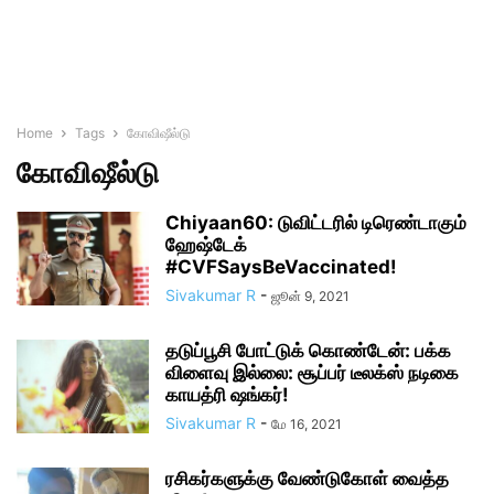
Home
Tags
கோவிஷீல்டு
கோவிஷீல்டு
Chiyaan60: டுவிட்டரில் டிரெண்டாகும்
ஹேஷ்டேக்
#CVFSaysBeVaccinated!
Sivakumar R
-
ஜூன் 9, 2021
தடுப்பூசி போட்டுக் கொண்டேன்: பக்க
விளைவு இல்லை: சூப்பர் டீலக்ஸ் நடிகை
காயத்ரி ஷங்கர்!
Sivakumar R
-
மே 16, 2021
ரசிகர்களுக்கு வேண்டுகோள் வைத்த