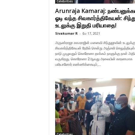
Celebrities
Arunraja Kamaraj: நண்பனுக்க
ஓடி வந்த சிவகார்த்திகேயன்: சிந்
உடலுக்கு இறுதி மரியாதை!
Sivakumar R
-
மே 17, 2021
அருண்ராஜா காமராஜின் மனைவி சிந்துஜாவின் உடலுக்கு 
சிவகார்த்திகேயன் நேரில் சென்று அஞ்சலி செலுத்தியுள்
நாடு முழுவதும் கொரோனா தாக்கம் நாளுக்கு நாள் அதிக
வருகிறது. கொரோனா 2ஆவது அலையின் காரணமாக
பலியானோர் எண்ணிக்கையும்,...
Celebrities