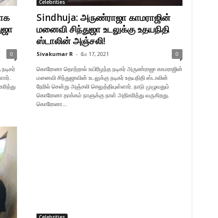
Celebrities
ாக
Sindhuja: அருண்ராஜா காமராஜின்
துஜா
மனைவி சிந்துஜா உடலுக்கு உதயநிதி
ஸ்டாலின் அஞ்சலி!
0
Sivakumar R
-
மே 17, 2021
0
நடிகர்
கொரோனா தொற்றால் உயிரிழந்த நடிகர் அருண்ராஜா காமராஜின்
ளார்.
மனைவி சிந்துஜாவின் உடலுக்கு நடிகர் உதயநிதி ஸ்டாலின்
ரித்து
நேரில் சென்று அஞ்சலி செலுத்தியுள்ளார். நாடு முழுவதும்
கொரோனா தாக்கம் நாளுக்கு நாள் அதிகரித்து வருகிறது.
கொரோனா...
Celebrities