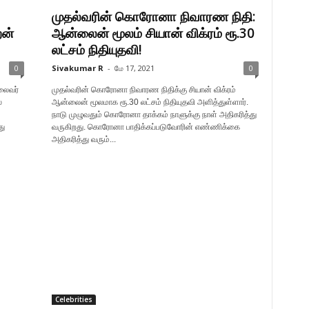
முதல்வரின் கொரோனா நிவாரண நிதி:
றன்
ஆன்லைன் மூலம் சியான் விக்ரம் ரூ.30
லட்சம் நிதியுதவி!
0
Sivakumar R
-
மே 17, 2021
0
லைவர்
முதல்வரின் கொரோனா நிவாரண நிதிக்கு சியான் விக்ரம்
்
ஆன்லைன் மூலமாக ரூ.30 லட்சம் நிதியுதவி அளித்துள்ளார்.
நாடு முழுவதும் கொரோனா தாக்கம் நாளுக்கு நாள் அதிகரித்து
து
வருகிறது. கொரோனா பாதிக்கப்படுவோரின் எண்ணிக்கை
அதிகரித்து வரும்...
Celebrities