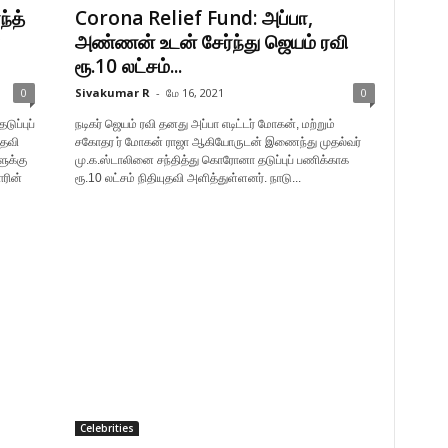
்த்
Corona Relief Fund: அப்பா,
அண்ணன் உடன் சேர்ந்து ஜெயம் ரவி
ரூ.10 லட்சம்...
0
Sivakumar R
-
மே 16, 2021
0
ுப்புப்
நடிகர் ஜெயம் ரவி தனது அப்பா எடிட்டர் மோகன், மற்றும்
ுதவி
சகோதர ர் மோகன் ராஜா ஆகியோருடன் இணைந்து முதல்வர்
ுக்கு
மு.க.ஸ்டாலினை சந்தித்து கொரோனா தடுப்புப் பணிக்காக
ரின்
ரூ.10 லட்சம் நிதியுதவி அளித்துள்ளனர். நாடு...
Celebrities