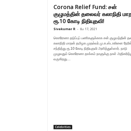
Corona Relief Fund: சன்
குழுமத்தின் தலைவர் கலாநிதி மா
ரூ.10 கோடி நிதியுதவி!
Sivakumar R
-
மே 17, 2021
கொரோனா தடுப்புப் பணிகளுக்காக சன் குழுமத்தின் த
கலாநிதி மாறன் தமிழக முதல்வர் மு.க.ஸ்டாலினை நேரில
சந்தித்து ரூ.10 கோடி நிதியுதவி அளித்துள்ளார். நாடு
முழுவதும் கொரோனா தாக்கம் நாளுக்கு நாள் அதிகரித்
வருகிறது....
Celebrities