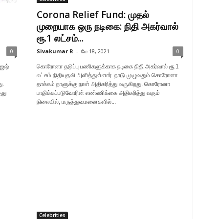
Corona Relief Fund: முதல்
முறையாக ஒரு நடிகை: நிதி அகர்வால்
ரூ.1 லட்சம்...
0
Sivakumar R
-
மே 18, 2021
0
ேஷ்
கொரோனா தடுப்பு பணிகளுக்காக நடிகை நிதி அகர்வால் ரூ.1
லட்சம் நிதியுதவி அளித்துள்ளார். நாடு முழுவதும் கொரோனா
ு.
தாக்கம் நாளுக்கு நாள் அதிகரித்து வருகிறது. கொரோனா
்து
பாதிக்கப்படுவோரின் எண்ணிக்கை அதிகரித்து வரும்
நிலையில், மருத்துவமனைகளில்...
Celebrities