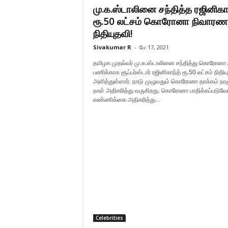
மு.க.ஸ்டாலினை சந்தித்த ரஜினிகாந
ரூ.50 லட்சம் கொரோனா நிவாரண
நிதியுதவி!
Sivakumar R
-
மே 17, 2021
தமிழக முதல்வர் மு.க.ஸ்டாலினை சந்தித்து கொரோனா தட
பணிக்காக சூப்பர்ஸ்டார் ரஜினிகாந்த் ரூ.50 லட்சம் நிதிய
அளித்துள்ளார். நாடு முழுவதும் கொரோனா தாக்கம் நாள
நாள் அதிகரித்து வருகிறது. கொரோனா பாதிக்கப்படுவோ
எண்ணிக்கை அதிகரித்து...
Celebrities