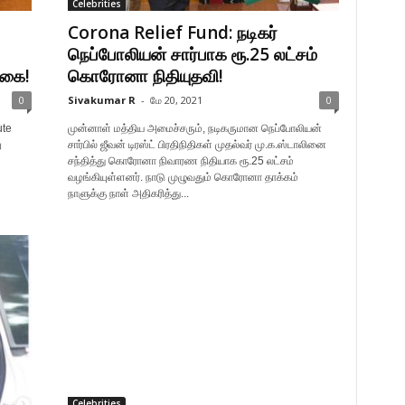
Celebrities
Corona Relief Fund: நடிகர்
நெப்போலியன் சார்பாக ரூ.25 லட்சம்
ிகை!
கொரோனா நிதியுதவி!
0
Sivakumar R
-
மே 20, 2021
0
ute
முன்னாள் மத்திய அமைச்சரும், நடிகருமான நெப்போலியன்
ு
சார்பில் ஜீவன் டிரஸ்ட் பிரதிநிதிகள் முதல்வர் மு.க.ஸ்டாலினை
சந்தித்து கொரோனா நிவாரண நிதியாக ரூ.25 லட்சம்
வழங்கியுள்ளனர். நாடு முழுவதும் கொரோனா தாக்கம்
நாளுக்கு நாள் அதிகரித்து...
Celebrities