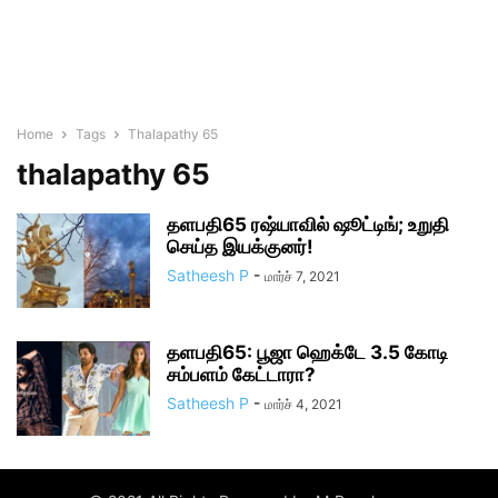
Home
Tags
Thalapathy 65
thalapathy 65
தளபதி65 ரஷ்யாவில் ஷூட்டிங்; உறுதி
செய்த இயக்குனர்!
Satheesh P
-
மார்ச் 7, 2021
தளபதி65: பூஜா ஹெக்டே 3.5 கோடி
சம்பளம் கேட்டாரா?
Satheesh P
-
மார்ச் 4, 2021