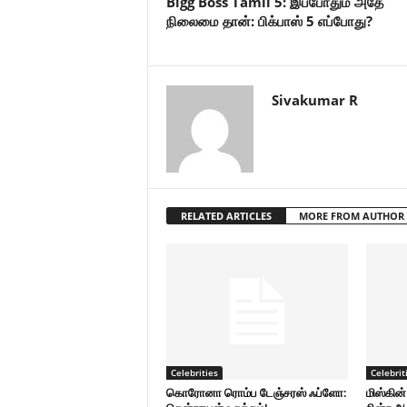
Bigg Boss Tamil 5: இப்போதும் அதே
நிலைமை தான்: பிக்பாஸ் 5 எப்போது?
Sivakumar R
RELATED ARTICLES
MORE FROM AUTHOR
Celebrities
Celebrit
கொரோனா ரொம்ப டேஞ்சரஸ் ஃப்ளோ:
மிஸ்கின