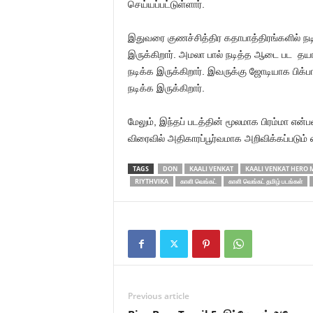
செய்யப்பட்டுள்ளார்.
இதுவரை குணச்சித்திர கதாபாத்திரங்களில் ந
இருக்கிறார். அமலா பால் நடித்த ஆடை பட தயாரி
நடிக்க இருக்கிறார். இவருக்கு ஜோடியாக பிக்பா
நடிக்க இருக்கிறார்.
மேலும், இந்தப் படத்தின் மூலமாக பிரம்மா என்
விரைவில் அதிகாரப்பூர்வமாக அறிவிக்கப்படும் என
TAGS
DON
KAALI VENKAT
KAALI VENKAT HERO 
RIYTHVIKA
காளி வெங்கட்
காளி வெங்கட் தமிழ் படங்கள்
Previous article