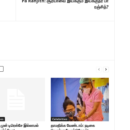
Pa Ranjith: சூர்யாவை இயக்கும் இயக்குநர் பா
ரஞ்சித்?
ies
Celebrities
் முன் டிரெஸ்சே இல்லாமல்
தாமதிக்க வேண்டாம்: நடிகை