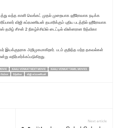
டித்து வந்த காளி வெங்கட் முதல் முறையாக ஹீரோவாக நடிக்க
ப்பாளர் விஜி சுப்ரமணியன் தயாரிக்கும் புதிய படத்தில் ஹீரோவாக
ஸ் தமிழ் சீசன் 2 நிகழ்ச்சியில் டைட்டில் வின்னரான ரித்விகா
பவர் இயக்குநராக அறிமுகமாகிறார். படம் குறித்த மற்ற தகவல்கள்
்று எதிர்பார்க்கப்படுகிறது.
MOVIE
KAALI VENKAT NEXT MOVIE
KAALI VENKAT TAMIL MOVIES
பிரம்மா
ரித்விகா
விஜி சுப்ரமணியன்
Next article