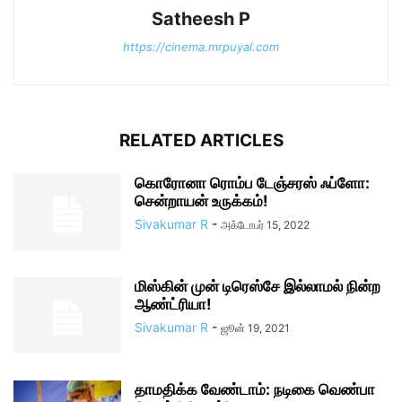
Satheesh P
https://cinema.mrpuyal.com
RELATED ARTICLES
கொரோனா ரொம்ப டேஞ்சரஸ் ஃப்ளோ:
சென்றாயன் உருக்கம்!
Sivakumar R
-
அக்டோபர் 15, 2022
மிஸ்கின் முன் டிரெஸ்சே இல்லாமல் நின்ற
ஆண்ட்ரியா!
Sivakumar R
-
ஜூன் 19, 2021
தாமதிக்க வேண்டாம்: நடிகை வெண்பா