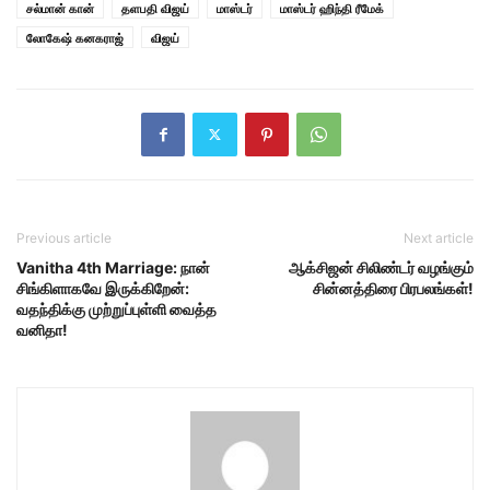
சல்மான் கான்
தளபதி விஜய்
மாஸ்டர்
மாஸ்டர் ஹிந்தி ரீமேக்
லோகேஷ் கனகராஜ்
விஜய்
Previous article
Next article
Vanitha 4th Marriage: நான்
ஆக்சிஜன் சிலிண்டர் வழங்கும்
சிங்கிளாகவே இருக்கிறேன்:
சின்னத்திரை பிரபலங்கள்!
வதந்திக்கு முற்றுப்புள்ளி வைத்த
வனிதா!