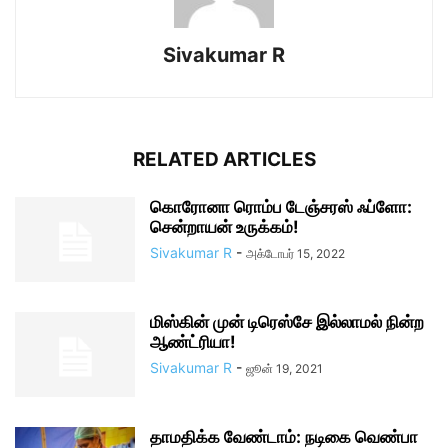
Sivakumar R
RELATED ARTICLES
கொரோனா ரொம்ப டேஞ்சரஸ் ஃப்ளோ:
சென்றாயன் உருக்கம்!
Sivakumar R
-
அக்டோபர் 15, 2022
மிஸ்கின் முன் டிரெஸ்சே இல்லாமல் நின்ற
ஆண்ட்ரியா!
Sivakumar R
-
ஜூன் 19, 2021
தாமதிக்க வேண்டாம்: நடிகை வெண்பா