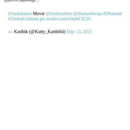
#Aadukalam
Movie
@trishtrashers
@dhanushkraja
#Dhanush
#TrishaKrishnan
pic.twitter.com/x0q4tFJE2G
— Karthik (@Kutty_Karthi64)
May 13, 2021