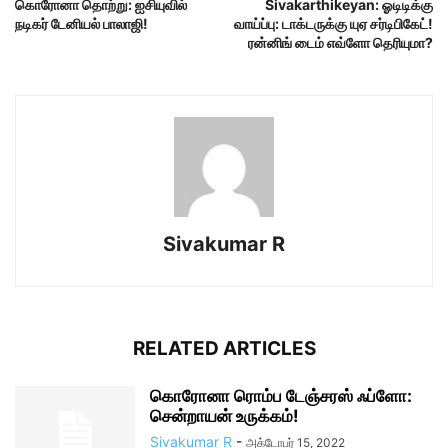
கொரோனா தொற்று: ஐசியுவில்
Sivakarthikeyan: ஓடிடிக்கு
நடிகர் டேனியல் பாலாஜி!
வாய்ப்பு: டாக்டருக்கு யுஏ சர்டிபிகேட்!
ரன்னிங் டைம் எவ்ளோ தெரியுமா?
Sivakumar R
RELATED ARTICLES
கொரோனா ரொம்ப டேஞ்சரஸ் ஃப்ளோ:
சென்றாயன் உருக்கம்!
Sivakumar R
-
அக்டோபர் 15, 2022