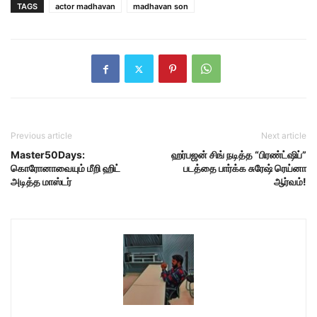
TAGS
actor madhavan
madhavan son
Previous article
Next article
Master50Days:
ஹர்பஜன் சிங் நடித்த “பிரண்ட்ஷிப்”
கொரோனாவையும் மீறி ஹிட்
படத்தை பார்க்க சுரேஷ் ரெய்னா
அடித்த மாஸ்டர்
ஆர்வம்!