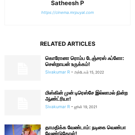
Satheesh P
https://cinema.mrpuyal.com
RELATED ARTICLES
கொரோனா ரொம்ப டேஞ்சரஸ் ஃப்ளோ:
சென்றாயன் உருக்கம்!
Sivakumar R
-
அக்டோபர் 15, 2022
மிஸ்கின் முன் டிரெஸ்சே இல்லாமல் நின்ற
ஆண்ட்ரியா!
Sivakumar R
-
ஜூன் 19, 2021
தாமதிக்க வேண்டாம்: நடிகை வெண்பா
வேண்டுகோள்!